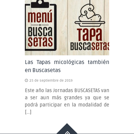
Castilla
y
León
Buscasetas
Las Tapas micológicas también
en Buscasetas
25 de septiembre de 2019
Este año las Jornadas BUSCASETAS van
a ser aun más grandes ya que se
podrá participar en la modalidad de
[…]