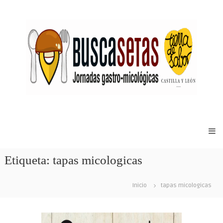
Sitio
web
de
Etiqueta:
tapas micologicas
las
Jornadas
Gastro-
Inicio
tapas micologicas
micológicas
Buscasetas
de