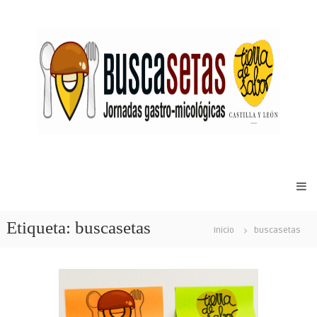
Sitio
web
de
Etiqueta:
buscasetas
las
Inicio
buscasetas
Jornadas
Gastro-
micológicas
Buscasetas
de