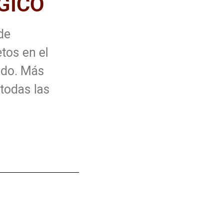
GICO
de
tos en el
ndo. Más
 todas las