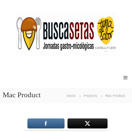
Sitio
web
de
Mac Product
las
Inicio
Projects
Mac Product
Jornadas
Gastro-
micológicas
Buscasetas
de